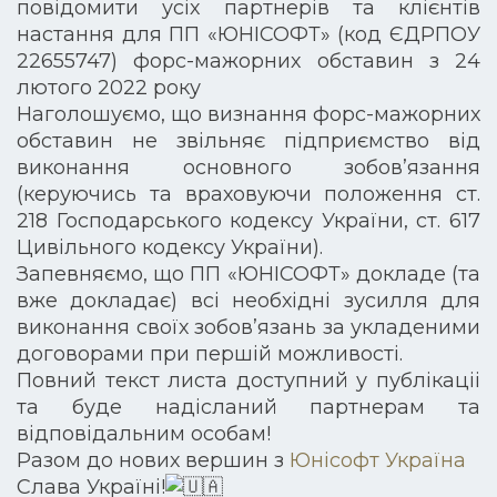
повідомити усіх партнерів та клієнтів
настання для ПП «ЮНІСОФТ» (код ЄДРПОУ
22655747) форс-мажорних обставин з 24
лютого 2022 року
Наголошуємо, що визнання форс-мажорних
обставин не звільняє підприємство від
виконання основного зобов’язання
(керуючись та враховуючи положення ст.
218 Господарського кодексу України, ст. 617
Цивільного кодексу України).
Запевняємо, що ПП «ЮНІСОФТ» докладе (та
вже докладає) всі необхідні зусилля для
виконання своїх зобов’язань за укладеними
договорами при першій можливості.
Повний текст листа доступний у публікаціі
та буде надісланий партнерам та
відповідальним особам!
Разом до нових вершин з
Юнісофт Україна
Слава Україні!