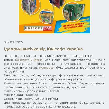
09 / 09 / 2022
Ідеальні висічка від Юнісофт Україна
НОВЕ ОБЛАДНАННЯ – НОВІ МОЖЛИВОСТІ – ВИГІДНІ ЦІНИ!
Тепер
Юнісофт Україна
має можливість виготовляти книги з
різнорозмірними сторінками, внутрішньою наскрізною
висічкою. Висічка від
#Юнісофт
буде ідеальна, робиться вже в
готовій книзі.
Завдяки новому обладнанню для фігурної висічки змінюються
обмеження по товщині книг з фігурною вирубкою.
Раніше ми висікали блок товщиною 8,5мм. Зараз зможемо
виготовляти фігурні книжки товщиною від 1 до 30мм.
Максимальний розмір книг 350х350
Мінімальний – 100х100
Середня швидкість – 2300 книг/год.
Для прорахунку замовлення та отримання більш детальної
інформаціїї звертайтесь до наших менеджерів.