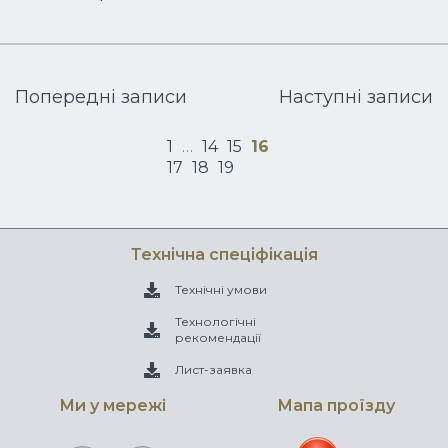
Навігація
Попереднi записи
Наступнi записи
записів
Навігація
1
…
14
15
16
записів
17
18
19
Технічна спеціфікація
Технічні умови
Технологічні
рекомендації
Лист-заявка
Ми у мережi
Мапа проїзду